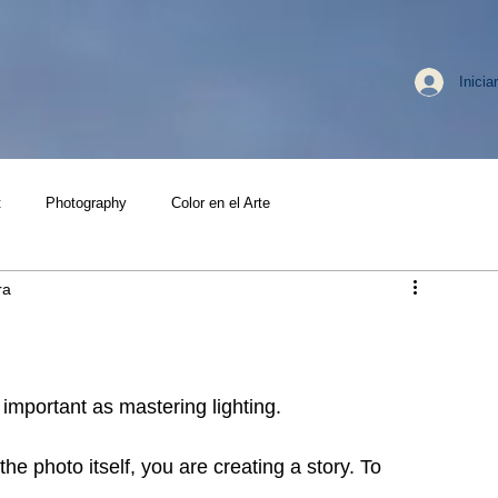
Inicia
t
Photography
Color en el Arte
ra
important as mastering lighting.
e photo itself, you are creating a story. To 