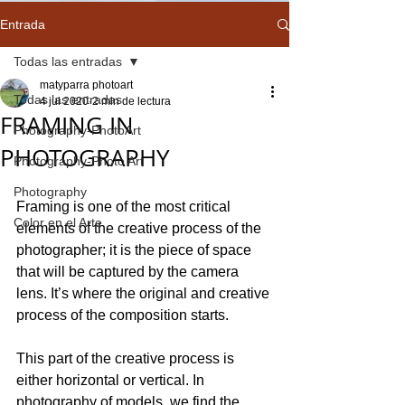
Entrada
Todas las entradas
matyparra photoart
Todas las entradas
4 jul 2020
2 min de lectura
FRAMING IN
Photography-PhotoArt
PHOTOGRAPHY
Photography-Photo Art
Photography
Framing is one of the most critical 
Color en el Arte
elements of the creative process of the 
photographer; it is the piece of space 
that will be captured by the camera 
lens. It’s where the original and creative 
process of the composition starts.
This part of the creative process is 
either horizontal or vertical. In 
photography of models, we find the 